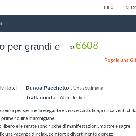
INFO
CHI 
a
€608
o per grandi e
da
Regala una Gi
Lascia qui 
gratuitam
nes
ily Hotel
Una settimana
Durata Pacchetto :
All Inclusive
Trattamento :
senza pensieri nella elegante e vivace Cattolica, a circa venti chil
Privacy Policy
e prime colline marchigiane.
o libero e le serate sono ricche di manifestazioni, mostre e sagre.
lie una vacanza di relax, comfort e divertimento a prezzi