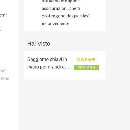
abbiamo le migliori
assicurazioni, che ti
orni
proteggono da qualsiasi
inconveniente
-
Hai Visto
DA €608
Soggiorno chiavi in
mano per grandi e
DETTAGLI
ly!
piccini in Riviera
iorno