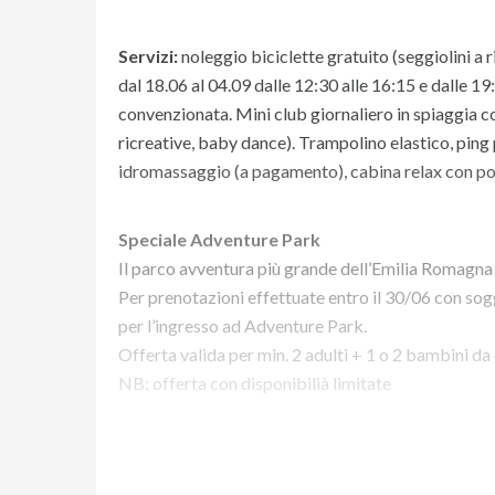
Servizi:
noleggio biciclette gratuito (seggiolini a ric
dal 18.06 al 04.09 dalle 12:30 alle 16:15 e dalle 
convenzionata. Mini club giornaliero in spiaggia con
ricreative, baby dance). Trampolino elastico, ping 
idromassaggio (a pagamento), cabina relax con po
Speciale Adventure Park
Il parco avventura più grande dell’Emilia Romagna a
Per prenotazioni effettuate entro il 30/06 con sog
per l’ingresso ad Adventure Park.
Offerta valida per min. 2 adulti + 1 o 2 bambini da 
NB: offerta con disponibilià limitate
Vuoi maggiori informazioni su 