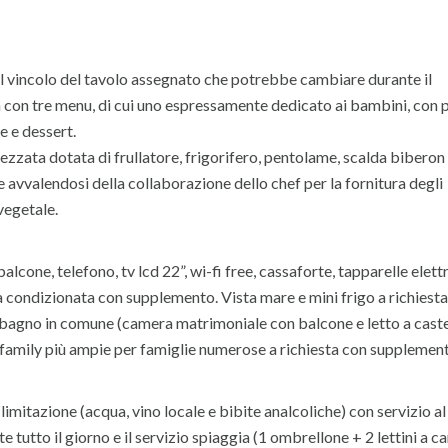
 il vincolo del tavolo assegnato che potrebbe cambiare durante il
 con tre menu, di cui uno espressamente dedicato ai bambini, con p
e e dessert.
zata dotata di frullatore, frigorifero, pentolame, scalda biberon
 avvalendosi della collaborazione dello chef per la fornitura degli
vegetale.
lcone, telefono, tv lcd 22”, wi-fi free, cassaforte, tapparelle elett
ia condizionata con supplemento. Vista mare e mini frigo a richiest
agno in comune (camera matrimoniale con balcone e letto a caste
 family più ampie per famiglie numerose a richiesta con supplemen
mitazione (acqua, vino locale e bibite analcoliche) con servizio al
e tutto il giorno e il servizio spiaggia (1 ombrellone + 2 lettini a c