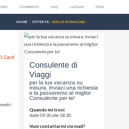
SONO
COMMENTI
FAQ
LUOGHI
TEMI
HOME
OFFERTA
EMILIA ROMAGNA -
RAVENNA - CATTOLICA
X
ft Card
la tua email e ti invieremo
Consulente di
ente
6 suggerimenti
che
Viaggi
suno ti dara mai...
per la tua vacanza su
misura. Inviaci una richiesta
e la passeremo al miglior
Consulente per te!
ometri
Quando mi trovi
dalle 09.30 alle 18.30
Vuoi contattarmi via mail?