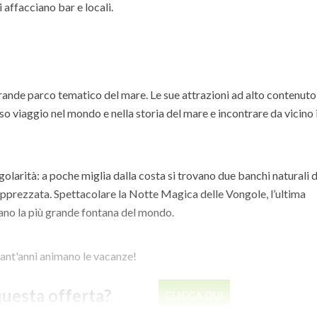
 affacciano bar e locali.
l grande parco tematico del mare. Le sue attrazioni ad alto contenuto
viaggio nel mondo e nella storia del mare e incontrare da vicino i
ngolarità: a poche miglia dalla costa si trovano due banchi naturali d
 apprezzata. Spettacolare la Notte Magica delle Vongole, l’ultima
mano la più grande fontana del mondo.
quant'anni animano le vacanze!
questa offerta?
CLICCA QUI