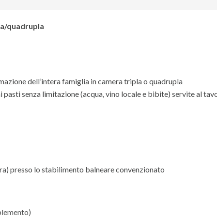
pla/quadrupla
mazione dell’intera famiglia in camera tripla o quadrupla
asti senza limitazione (acqua, vino locale e bibite) servite al tav
era) presso lo stabilimento balneare convenzionato
pplemento)