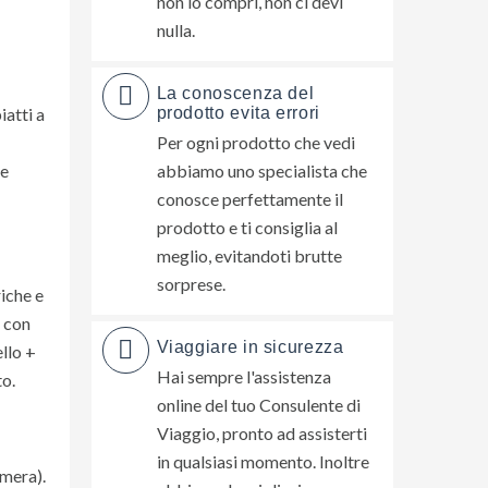
non lo compri, non ci devi
nulla.
La conoscenza del
iatti a
prodotto evita errori
Per ogni prodotto che vedi
 e
abbiamo uno specialista che
conosce perfettamente il
prodotto e ti consiglia al
meglio, evitandoti brutte
sorprese.
riche e
a con
Viaggiare in sicurezza
llo +
Hai sempre l'assistenza
to.
online del tuo Consulente di
Viaggio, pronto ad assisterti
in qualsiasi momento. Inoltre
amera).