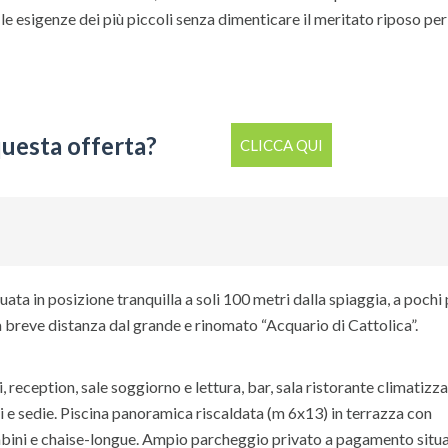
e esigenze dei più piccoli senza dimenticare il meritato riposo per 
questa offerta?
CLICCA QUI
a in posizione tranquilla a soli 100 metri dalla spiaggia, a pochi 
a breve distanza dal grande e rinomato “Acquario di Cattolica”.
 reception, sale soggiorno e lettura, bar, sala ristorante climatizza
i e sedie. Piscina panoramica riscaldata (m 6x13) in terrazza con
mbini e chaise-longue. Ampio parcheggio privato a pagamento situ