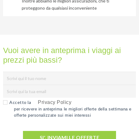
Inoltre abbiamo le migliori assicurazioni, che ti
e
proteggono da qualsiasi inconveniente
ti
invieremo
gratuitamente
6
suggerimenti
Vuoi avere in anteprima i viaggi ai
che
nessuno
prezzi più bassi?
ti
dara
mai...
Privacy
Accetto la
Privacy Policy
Policy
per ricevere in anteprima le migliori offerte della settimana e
(Rispettiamo
offerte personalizzate sui miei interessi
la tua
privacy)
SI', INVIAMI LE OFFERTE