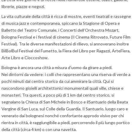
librerie, piazze e negozi.
La vita culturale della città è ricca di mostre, eventi teatrali e rassegne
di musica jazz e contemporanea, spiccano la Stagione di Opera e
Balletto del Teatro Comunale, i Concerti dell’Orchestra Mozart,
Bologna Festival e i festival di cinema (Il Cinema Ritrovato, Future Film
Festival). Tra le diverse manifestazioni di rilievo, si annoverano inoltre
BilBolBul Festival del Fumetto, la Fiera del Libro per Ragazzi, ArteFiera,
Arte Libro e Cioccoshow.
Bologna è ancora una città a misura d’uomo da girare a piedi.
Nei dintorni da vedere: i colli che rappresentano una riserva di verde a
pochi minuti dal centro storico da cui ammirare la città. Qui si
nascondono gioielli architettonici monumentali quali ville, chiese e
monasteri. Tra questi, a poco più di 1 km dal centro storico, si
segnalano la Chiesa di San Michele in Bosco e ilSantuario della Beata
Vergine di San Luca, sul Colle della Guardia. Il Santuario, luogo caro e
venerato dai bolognesi nonché confortante approdo visivo per chi
rientra in città, è raggiungibile a piedi, percorrendo il più lungo portico
della città (circa 4 km) o con una navetta.