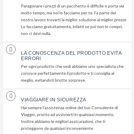
ti
Paragonare i prezzi di un pacchetto è difficile e porta via
invieremo
molto tempo, ma noi lo facciamo per te. Fa parte del
nostro lavoro trovarti la miglior soluzione al miglior prezzo
gratuitamente
Lo facciamo gratuitamente, infatti se poi non lo compri,
6
non ci devi nulla.
suggerimenti
che
nessuno
LA CONOSCENZA DEL PRODOTTO EVITA
ti
ERRORI
dara
Per ogni prodotto che vedi abbiamo uno specialista che
mai...
conosce perfettamente il prodotto e ti consiglia al
meglio, evitandoti brutte sorprese.
Privacy
Policy
VIAGGIARE IN SICUREZZA
(Rispettiamo
Hai sempre l'assistenza online del tuo Consulente di
la tua
privacy)
Viaggio, pronto ad assisterti in qualsiasi momento.
Inoltre abbiamo le migliori assicurazioni, che ti
proteggono da qualsiasi inconveniente