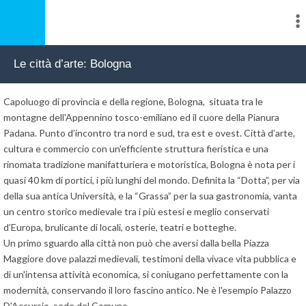
Le città d’arte: Bologna
Capoluogo di provincia e della regione, Bologna, situata tra le
montagne dell'Appennino tosco-emiliano ed il cuore della Pianura
Padana. Punto d’incontro tra nord e sud, tra est e ovest. Città d’arte,
cultura e commercio con un'efficiente struttura fieristica e una
rinomata tradizione manifatturiera e motoristica, Bologna è nota per i
quasi 40 km di portici, i più lunghi del mondo. Definita la “Dotta”, per via
della sua antica Università, e la “Grassa” per la sua gastronomia, vanta
un centro storico medievale tra i più estesi e meglio conservati
d’Europa, brulicante di locali, osterie, teatri e botteghe.
Un primo sguardo alla città non può che aversi dalla bella Piazza
Maggiore dove palazzi medievali, testimoni della vivace vita pubblica e
di un'intensa attività economica, si coniugano perfettamente con la
modernità, conservando il loro fascino antico. Ne è l'esempio Palazzo
D'Accursio, sede del Comune.