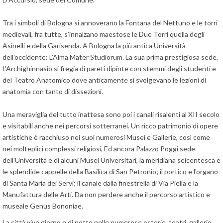
Tra i simboli di Bologna si annoverano la Fontana del Nettuno e le torri
medievali, fra tutte, s’innalzano maestose le Due Torri quella degli
Asinelli e della Garisenda. A Bologna la più antica Università
dell’occidente: L’Alma Mater Studiorum. La sua prima prestigiosa sede,
L’Archighinnasio si fregia di pareti dipinte con stemmi degli studenti e
del Teatro Anatomico dove anticamente si svolgevano le lezioni di
anatomia con tanto di dissezioni.
Una meraviglia del tutto inattesa sono poi i canali risalenti al XII secolo
e visitabili anche nei percorsi sotterranei. Un ricco patrimonio di opere
artistiche è racchiuso nei suoi numerosi Musei e Gallerie, così come
nei molteplici complessi religiosi, Ed ancora Palazzo Poggi sede
dell'Università e di alcuni Musei Universitari, la meridiana seicentesca e
le splendide cappelle della Basilica di San Petronio; il portico e l'organo
di Santa Maria dei Servi; il canale dalla finestrella di Via Piella e la
Manufattura delle Arti. Da non perdere anche il percorso artistico e
museale Genus Bononiae.
La città vive giorno e di notte nelle numerose osterie, teatri, gallerie,