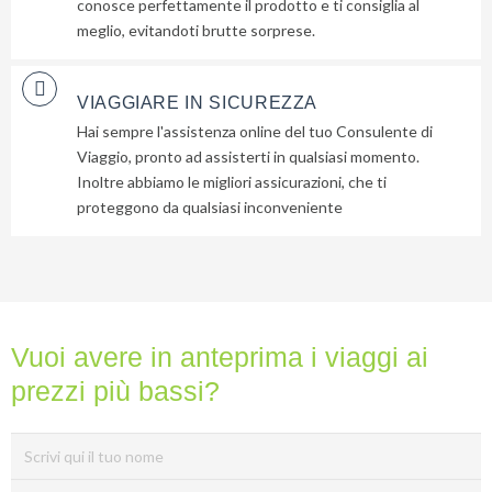
conosce perfettamente il prodotto e ti consiglia al
che
meglio, evitandoti brutte sorprese.
nessuno
ti
dara
VIAGGIARE IN SICUREZZA
mai...
Hai sempre l'assistenza online del tuo Consulente di
Viaggio, pronto ad assisterti in qualsiasi momento.
Inoltre abbiamo le migliori assicurazioni, che ti
Privacy
proteggono da qualsiasi inconveniente
Policy
(Rispettiamo
la tua
privacy)
Vuoi avere in anteprima i viaggi ai
prezzi più bassi?