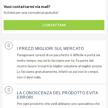
Vuoi contattarmi via mail?
Scrivimi per una consulenza gratuita!
CONTATTAMI
I PREZZI MIGLIORI SUL MERCATO
Lascia
qui
Paragonare i prezzi di un pacchetto è difficile e porta via
la
molto tempo, ma noi lo facciamo per te. Fa parte del
nostro lavoro trovarti la miglior soluzione al miglior prezzo
tua
Lo facciamo gratuitamente, infatti se poi non lo compri,
email
non ci devi nulla.
e
ti
invieremo
LA CONOSCENZA DEL PRODOTTO EVITA
gratuitamente
ERRORI
6
Per ogni prodotto che vedi abbiamo uno specialista che
suggerimenti