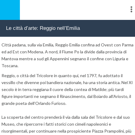
Le città d’arte: Reggio nell’Emilia
Città padana, sulla via Emilia, Reggio Emilia confina ad Ovest con Parma
ed ad Est con Modena. A nord, il Fiume Po la divide dalla provincia di
Mantova mentre a sud gli Appennini segnano il confine con Liguria e
Toscana.
Reggio, o città del Tricolore in quanto qui, nel 1797, fu adottato il
vessillo che divenne poi bandiera nazionale, ha una storia antica. Nel XI
secolo è in terra reggiana il cuore della contea di Matilde; più tardi
figure importanti ne segnano il Rinascimento, dal Boiardo all’Ariosto, il
grande poeta dell’Orlando Furioso.
La scoperta del centro prenderà il via dalla sala del Tricolore e dal suo
Museo, che ripercorre i fatti storici con cimeli napoleonici e
risorgimentali, per continuare nella prospiciente Piazza Prampolini, più