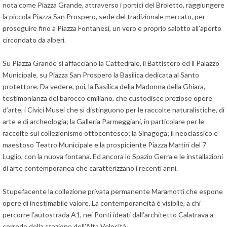
nota come Piazza Grande, attraverso i portici del Broletto, raggiungere
la piccola Piazza San Prospero, sede del tradizionale mercato, per
proseguire fino a Piazza Fontanesi, un vero e proprio salotto all’aperto
circondato da alberi.
Su Piazza Grande si affacciano la Cattedrale, il Battistero ed il Palazzo
Municipale, su Piazza San Prospero la Basilica dedicata al Santo
protettore. Da vedere, poi, la Basilica della Madonna della Ghiara,
testimonianza del barocco emiliano, che custodisce preziose opere
d’arte, i Civici Musei che si distinguono per le raccolte naturalistiche, di
arte e di archeologia; la Galleria Parmeggiani, in particolare per le
raccolte sul collezionismo ottocentesco; la Sinagoga; il neoclassico e
maestoso Teatro Municipale e la prospiciente Piazza Martiri del 7
Luglio, con la nuova fontana. Ed ancora lo Spazio Gerra e le installazioni
di arte contemporanea che caratterizzano i recenti anni.
Stupefacente la collezione privata permanente Maramotti che espone
opere di inestimabile valore. La contemporaneità è visibile, a chi
percorre l’autostrada A1, nei Ponti ideati dall’architetto Calatrava a
corredo della stazione dell’Alta Velocità.