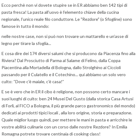
Ecco perchè non vi dovete stupire se in ER abbiamo ben 142 tipi di
pasta fresca! La pasta all’uovo è l'elemento chiave della cucina
regionale, l’unico reale filo conduttore. Le "Rezdore" (o Sfogline) sono
famose in tutto il mondo:
nelle nostre case, non si può non trovare un mattarello e un’asse di
legno per tirare la sfoglia...
E cosa dire dei 174 diversi salumi che si producono da Piacenza fino alla
Riviera? Dal Prosciutto di Parma al Salame di Felino, dalla Coppa
Piacentina alla Mortadella di Bologna, dallo Strolghino ai Ciccioli
passando per il Culatello e il Cotechino... qui abbiamo un solo vero
culto: “Dove c’è maiale, c’è casa!”
E se è vero che in ER il cibo è religione, non possono certo mancare i
suoi luoghi di culto: ben 24 Musei Del Gusto (dalla storica Casa Artusi
di Forlì, al FICO a Bologna, il più grande parco gastronomico del mondo)
dedicati ai prodotti tipici locali , alla loro origine, storia e preparazione.
Quale miglior luogo quindi, per mettere le mani in pasta e arricchire le
vostre abilità culinarie con un corso dalle nostre Rezdore? In Emilia
Romagna potrete trovare centinaia di cooking class!