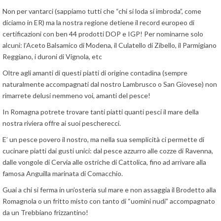
Non per vantarci (sappiamo tutti che “chi si loda si imbroda”, come
diciamo in ER) ma la nostra regione detiene il record europeo di
certificazioni con ben 44 prodotti DOP e IGP! Per nominarne solo
alcuni: l’Aceto Balsamico di Modena, il Culatello di Zibello, il Parmigiano
Reggiano, i duroni di Vignola, etc
Oltre agli amanti di questi piatti di origine contadina (sempre
naturalmente accompagnati dal nostro Lambrusco o San Giovese) non
rimarrete delusi nemmeno voi, amanti del pesce!
In Romagna potrete trovare tanti piatti quanti pesci il mare della
nostra riviera offre ai suoi pescherecci.
E’ un pesce povero il nostro, ma nella sua semplicità ci permette di
cucinare piatti dai gusti unici: dal pesce azzurro alle cozze di Ravenna,
dalle vongole di Cervia alle ostriche di Cattolica, fino ad arrivare alla
famosa Anguilla marinata di Comacchio.
Guai a chi si ferma in un’osteria sul mare e non assaggia il Brodetto alla
Romagnola o un fritto misto con tanto di “uomini nudi” accompagnato
da un Trebbiano frizzantino!