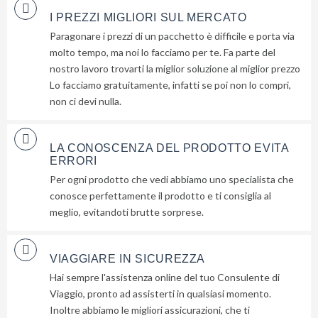
e
I PREZZI MIGLIORI SUL MERCATO
ti
Paragonare i prezzi di un pacchetto è difficile e porta via
invieremo
molto tempo, ma noi lo facciamo per te. Fa parte del
gratuitamente
nostro lavoro trovarti la miglior soluzione al miglior prezzo
6
Lo facciamo gratuitamente, infatti se poi non lo compri,
suggerimenti
non ci devi nulla.
che
nessuno
ti
LA CONOSCENZA DEL PRODOTTO EVITA
dara
ERRORI
mai...
Per ogni prodotto che vedi abbiamo uno specialista che
conosce perfettamente il prodotto e ti consiglia al
meglio, evitandoti brutte sorprese.
Privacy
Policy
(Rispettiamo
VIAGGIARE IN SICUREZZA
la tua
Hai sempre l'assistenza online del tuo Consulente di
privacy)
Viaggio, pronto ad assisterti in qualsiasi momento.
Inoltre abbiamo le migliori assicurazioni, che ti