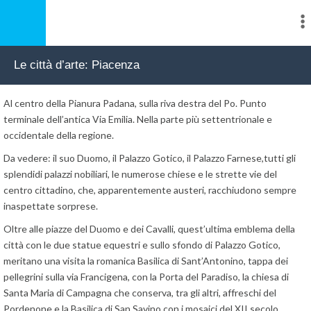
Le città d’arte: Piacenza
Al centro della Pianura Padana, sulla riva destra del Po. Punto
terminale dell’antica Via Emilia. Nella parte più settentrionale e
occidentale della regione.
Da vedere: il suo Duomo, il Palazzo Gotico, il Palazzo Farnese,tutti gli
splendidi palazzi nobiliari, le numerose chiese e le strette vie del
centro cittadino, che, apparentemente austeri, racchiudono sempre
inaspettate sorprese.
Oltre alle piazze del Duomo e dei Cavalli, quest’ultima emblema della
città con le due statue equestri e sullo sfondo di Palazzo Gotico,
meritano una visita la romanica Basilica di Sant’Antonino, tappa dei
pellegrini sulla via Francigena, con la Porta del Paradiso, la chiesa di
Santa Maria di Campagna che conserva, tra gli altri, affreschi del
Pordenone e la Basilica di San Savino con i mosaici del XII secolo