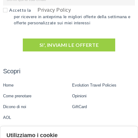
la tua
privacy)
Accetto la
Privacy Policy
per ricevere in anteprima le migliori offerte della settimana e
offerte personalizzate sui miei interessi
SI', INVIAMI LE OFFERTE
Scopri
Home
Evolution Travel Policies
Come prenotare
Opinioni
Dicono di noi
GiftCard
AOL
Evolution Travel
Utilizziamo i cookie