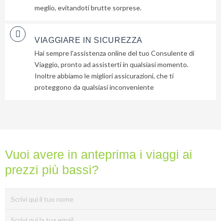
meglio, evitandoti brutte sorprese.
la
tua
email
VIAGGIARE IN SICUREZZA
e
Hai sempre l'assistenza online del tuo Consulente di
ti
Viaggio, pronto ad assisterti in qualsiasi momento.
invieremo
Inoltre abbiamo le migliori assicurazioni, che ti
gratuitamente
proteggono da qualsiasi inconveniente
6
suggerimenti
che
nessuno
ti
Vuoi avere in anteprima i viaggi ai
dara
mai...
prezzi più bassi?
Privacy
Policy
(Rispettiamo