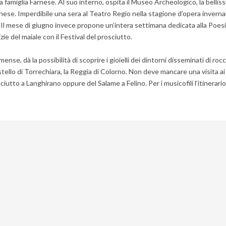
lla famiglia Farnese. Al suo interno, ospita il Museo Archeologico, la bellis
arnese. Imperdibile una sera al Teatro Regio nella stagione d’opera invernal
 Il mese di giugno invece propone un’intera settimana dedicata alla Poesia
ie del maiale con il Festival del prosciutto.
se, dà la possibilità di scoprire i gioielli dei dintorni disseminati di roc
Castello di Torrechiara, la Reggia di Colorno. Non deve mancare una visita ai 
iutto a Langhirano oppure del Salame a Felino. Per i musicofili l’itinerario