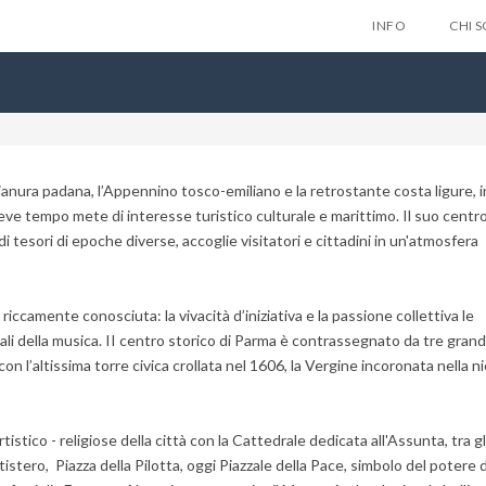
INFO
CHI 
pianura padana, l’Appennino tosco-emiliano e la retrostante costa ligure, i
ve tempo mete di interesse turistico culturale e marittimo. Il suo centro
Lascia qui 
ndi tesori di epoche diverse, accoglie visitatori e cittadini in un'atmosfera
gratuitam
nes
 riccamente conosciuta: la vivacità d’iniziativa e la passione collettiva le
tali della musica. II centro storico di Parma è contrassegnato da tre grandi
on l’altissima torre civica crollata nel 1606, la Vergine incoronata nella n
Privacy Policy
tico - religiose della città con la Cattedrale dedicata all'Assunta, tra gli
tistero, Piazza della Pilotta, oggi Piazzale della Pace, simbolo del potere 