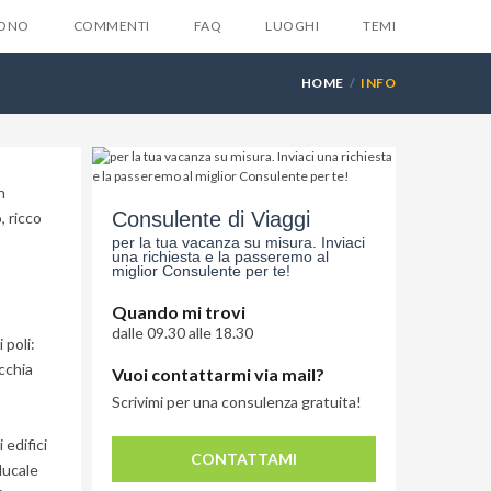
SONO
COMMENTI
FAQ
LUOGHI
TEMI
HOME
INFO
n
X
Consulente di Viaggi
, ricco
la tua email e ti invieremo
per la tua vacanza su misura. Inviaci
una richiesta e la passeremo al
ente
6 suggerimenti
che
miglior Consulente per te!
suno ti dara mai...
Quando mi trovi
dalle 09.30 alle 18.30
 poli:
icchia
Vuoi contattarmi via mail?
Scrivimi per una consulenza gratuita!
 edifici
CONTATTAMI
ducale